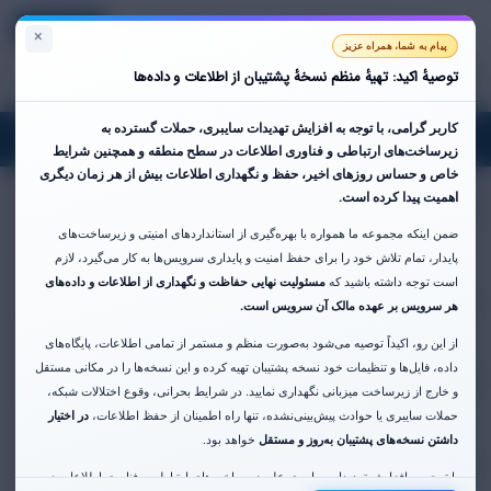
Registrarse
Entrar
Español
Ver Carrito
×
پیام به شما، همراه عزیز
توصیهٔ اکید: تهیهٔ منظم نسخهٔ پشتیبان از اطلاعات و داده‌ها
کاربر گرامی،
با توجه به افزایش تهدیدات سایبری، حملات گسترده به
oggle
زیرساخت‌های ارتباطی و فناوری اطلاعات در سطح منطقه و همچنین شرایط
gation
خاص و حساس روزهای اخیر،
حفظ و نگهداری اطلاعات بیش از هر زمان دیگری
اهمیت پیدا کرده است.
Contáctenos
ضمن اینکه مجموعه ما همواره با بهره‌گیری از استانداردهای امنیتی و زیرساخت‌های
Contacto de Pre-venta
Administración
پایدار، تمام تلاش خود را برای حفظ امنیت و پایداری سرویس‌ها به کار می‌گیرد، لازم
است توجه داشته باشید که
مسئولیت نهایی حفاظت و نگهداری از اطلاعات و داده‌های
Nombre
هر سرویس بر عهده مالک آن سرویس است.
از این رو، اکیداً توصیه می‌شود به‌صورت منظم و مستمر از تمامی اطلاعات، پایگاه‌های
داده، فایل‌ها و تنظیمات خود نسخه پشتیبان تهیه کرده و این نسخه‌ها را در مکانی مستقل
Dirección de Email
و خارج از زیرساخت میزبانی نگهداری نمایید. در شرایط بحرانی، وقوع اختلالات شبکه،
حملات سایبری یا حوادث پیش‌بینی‌نشده، تنها راه اطمینان از حفظ اطلاعات،
در اختیار
داشتن نسخه‌های پشتیبان به‌روز و مستقل
خواهد بود.
Asunto
با توجه به افزایش تهدیدات سایبری علیه زیرساخت‌های ارتباطی و فناوری اطلاعات در