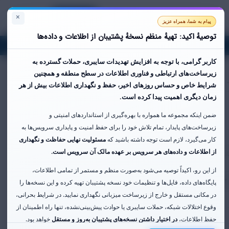
×
Persian
ورود
ثبت نام
سبد خرید
پیام به شما، همراه عزیز
توصیهٔ اکید: تهیهٔ منظم نسخهٔ پشتیبان از اطلاعات و داده‌ها
حساب کاربری
کاربر گرامی،
با توجه به افزایش تهدیدات سایبری، حملات گسترده به
زیرساخت‌های ارتباطی و فناوری اطلاعات در سطح منطقه و همچنین
. .
شرایط خاص و حساس روزهای اخیر،
حفظ و نگهداری اطلاعات بیش از هر
زمان دیگری اهمیت پیدا کرده است.
ضمن اینکه مجموعه ما همواره با بهره‌گیری از استانداردهای امنیتی و
زیرساخت‌های پایدار، تمام تلاش خود را برای حفظ امنیت و پایداری سرویس‌ها به
کار می‌گیرد، لازم است توجه داشته باشید که
مسئولیت نهایی حفاظت و نگهداری
از اطلاعات و داده‌های هر سرویس بر عهده مالک آن سرویس است.
از این رو، اکیداً توصیه می‌شود به‌صورت منظم و مستمر از تمامی اطلاعات،
پایگاه‌های داده، فایل‌ها و تنظیمات خود نسخه پشتیبان تهیه کرده و این نسخه‌ها را
در مکانی مستقل و خارج از زیرساخت میزبانی نگهداری نمایید. در شرایط بحرانی،
وقوع اختلالات شبکه، حملات سایبری یا حوادث پیش‌بینی‌نشده، تنها راه اطمینان از
حفظ اطلاعات،
در اختیار داشتن نسخه‌های پشتیبان به‌روز و مستقل
خواهد بود.