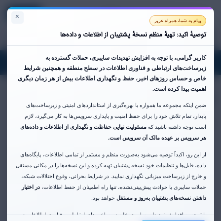
Persian
ورود
ثبت نام
سبد خرید
×
پیام به شما، همراه عزیز
توصیهٔ اکید: تهیهٔ منظم نسخهٔ پشتیبان از اطلاعات و داده‌ها
کاربر گرامی،
با توجه به افزایش تهدیدات سایبری، حملات گسترده به
oggle
زیرساخت‌های ارتباطی و فناوری اطلاعات در سطح منطقه و همچنین شرایط
gation
خاص و حساس روزهای اخیر،
حفظ و نگهداری اطلاعات بیش از هر زمان دیگری
سرور مجازی ایران فن آوا
اهمیت پیدا کرده است.
ضمن اینکه مجموعه ما همواره با بهره‌گیری از استانداردهای امنیتی و زیرساخت‌های
پایدار، تمام تلاش خود را برای حفظ امنیت و پایداری سرویس‌ها به کار می‌گیرد، لازم
سرور مجازی SSD ایران - پورت 10 گیگابیت
است توجه داشته باشید که
مسئولیت نهایی حفاظت و نگهداری از اطلاعات و داده‌های
هر سرویس بر عهده مالک آن سرویس است.
بخش ها
از این رو، اکیداً توصیه می‌شود به‌صورت منظم و مستمر از تمامی اطلاعات، پایگاه‌های
داده، فایل‌ها و تنظیمات خود نسخه پشتیبان تهیه کرده و این نسخه‌ها را در مکانی مستقل
و خارج از زیرساخت میزبانی نگهداری نمایید. در شرایط بحرانی، وقوع اختلالات شبکه،
حملات سایبری یا حوادث پیش‌بینی‌نشده، تنها راه اطمینان از حفظ اطلاعات،
در اختیار
داشتن نسخه‌های پشتیبان به‌روز و مستقل
خواهد بود.
عملیات
با توجه به افزایش تهدیدات سایبری علیه زیرساخت‌های ارتباطی و فناوری اطلاعات در