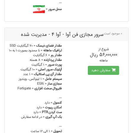
---
محل سرور
=
سرور مجازی فن آوا - آوا 4 - مدیریت شده
0 موجود است
مقدار فضای دیسک
= 70 گیگابایت SSD
شروع از
ترافیک ماهانه
= نا محدود بصورت 1 به 10
56,000,000 ریال
مقدار رم
= 6 گیگابایت
مقدار پردازنده
= 8 هسته
ماهانه
پورت سرور
= 1 گیگابیت
آپلینک سرور اصلی
= 10 گیگابیت
سفارش دهید
مقدار آی پی استاتیک
= 1 عدد
سیستم عامل
= 1 لینوکس ، ویندوز
مجازی ساز
= ESXi
فایروال سخت افزاری
= Fortigate
---
کنسول
= دارد
امکان ریبوت
= دارد
ست کردن PTR
= دارد
بک آپ گیری
= در ادامه سفارش
---
تحویل
= 1 الی 12 ساعت