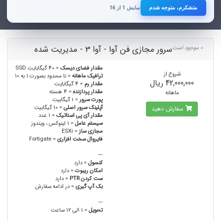
ماه‌های اخیر، رعایت این موضوع برای تمامی صاحبان کسب‌وکارهای آنلاین ضروری
متشکرم، متوجه شدم
نمایش 1 از 16
است.
از همکاری و توجه شما صمیمانه سپاسگزاریم.
سرور مجازی فن آوا - آوا 3 - مدیریت شده
0 موجود است
هر زمان خواستید صدا بزنید
0915 818 7379
مقدار فضای دیسک
= 40 گیگابایت SSD
شروع از
ترافیک ماهانه
= نا محدود بصورت 1 به 10
این شماره برای همراهی و پاسخ‌گویی به شماست؛ از اینکه به ما اعتماد می‌کنید،
42,000,000 ریال
مقدار رم
= 4 گیگابایت
صمیمانه سپاسگزاریم.
مقدار پردازنده
= 4 هسته
ماهانه
پورت سرور
= 1 گیگابیت
آپلینک سرور اصلی
= 10 گیگابیت
سفارش دهید
مقدار آی پی استاتیک
= 1 عدد
سیستم عامل
= 1 لینوکس ، ویندوز
مجازی ساز
= ESXi
فایروال سخت افزاری
= Fortigate
---
کنسول
= دارد
امکان ریبوت
= دارد
ست کردن PTR
= دارد
بک آپ گیری
= در ادامه سفارش
---
تحویل
= 1 الی 12 ساعت