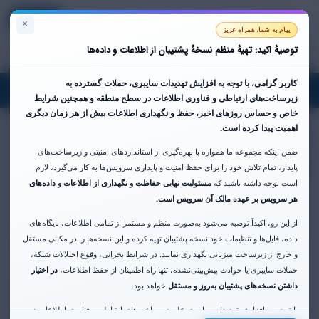
Persian
ورود
ثبت نام
سبد خرید
×
پیام به شما، همراه عزیز
توصیهٔ اکید: تهیهٔ منظم نسخهٔ پشتیبان از اطلاعات و داده‌ها
کاربر گرامی،
با توجه به افزایش تهدیدات سایبری، حملات گسترده به
oggle
زیرساخت‌های ارتباطی و فناوری اطلاعات در سطح منطقه و همچنین شرایط
gation
خاص و حساس روزهای اخیر،
حفظ و نگهداری اطلاعات بیش از هر زمان دیگری
اجاره فضای رک در دیتاسنتر
اهمیت پیدا کرده است.
ضمن اینکه مجموعه ما همواره با بهره‌گیری از استانداردهای امنیتی و زیرساخت‌های
فن آوا
پایدار، تمام تلاش خود را برای حفظ امنیت و پایداری سرویس‌ها به کار می‌گیرد، لازم
است توجه داشته باشید که
مسئولیت نهایی حفاظت و نگهداری از اطلاعات و داده‌های
هر سرویس بر عهده مالک آن سرویس است.
خدمات Colocation در نزدیکترین دیتاسنتر به زیرساخت تهران
از این رو، اکیداً توصیه می‌شود به‌صورت منظم و مستمر از تمامی اطلاعات، پایگاه‌های
داده، فایل‌ها و تنظیمات خود نسخه پشتیبان تهیه کرده و این نسخه‌ها را در مکانی مستقل
بخش ها
و خارج از زیرساخت میزبانی نگهداری نمایید. در شرایط بحرانی، وقوع اختلالات شبکه،
حملات سایبری یا حوادث پیش‌بینی‌نشده، تنها راه اطمینان از حفظ اطلاعات،
در اختیار
داشتن نسخه‌های پشتیبان به‌روز و مستقل
خواهد بود.
با توجه به افزایش تهدیدات سایبری علیه زیرساخت‌های ارتباطی و فناوری اطلاعات در