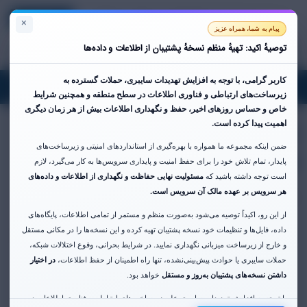
Registar
Entrar
Português
Ver Carrinho
×
پیام به شما، همراه عزیز
توصیهٔ اکید: تهیهٔ منظم نسخهٔ پشتیبان از اطلاعات و داده‌ها
کاربر گرامی،
با توجه به افزایش تهدیدات سایبری، حملات گسترده به
oggle
زیرساخت‌های ارتباطی و فناوری اطلاعات در سطح منطقه و همچنین شرایط
gation
خاص و حساس روزهای اخیر،
حفظ و نگهداری اطلاعات بیش از هر زمان دیگری
اجاره فضای رک در دیتاسنتر
اهمیت پیدا کرده است.
ضمن اینکه مجموعه ما همواره با بهره‌گیری از استانداردهای امنیتی و زیرساخت‌های
فن آوا
پایدار، تمام تلاش خود را برای حفظ امنیت و پایداری سرویس‌ها به کار می‌گیرد، لازم
است توجه داشته باشید که
مسئولیت نهایی حفاظت و نگهداری از اطلاعات و داده‌های
هر سرویس بر عهده مالک آن سرویس است.
خدمات Colocation در نزدیکترین دیتاسنتر به زیرساخت تهران
از این رو، اکیداً توصیه می‌شود به‌صورت منظم و مستمر از تمامی اطلاعات، پایگاه‌های
داده، فایل‌ها و تنظیمات خود نسخه پشتیبان تهیه کرده و این نسخه‌ها را در مکانی مستقل
Categorias
و خارج از زیرساخت میزبانی نگهداری نمایید. در شرایط بحرانی، وقوع اختلالات شبکه،
حملات سایبری یا حوادث پیش‌بینی‌نشده، تنها راه اطمینان از حفظ اطلاعات،
در اختیار
داشتن نسخه‌های پشتیبان به‌روز و مستقل
خواهد بود.
با توجه به افزایش تهدیدات سایبری علیه زیرساخت‌های ارتباطی و فناوری اطلاعات در