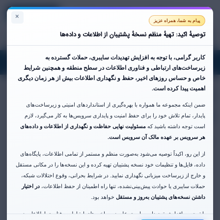
Registreeri
Logi sisse
Estonian
Vaata ostukorvi
×
پیام به شما، همراه عزیز
توصیهٔ اکید: تهیهٔ منظم نسخهٔ پشتیبان از اطلاعات و داده‌ها
کاربر گرامی،
با توجه به افزایش تهدیدات سایبری، حملات گسترده به
oggle
زیرساخت‌های ارتباطی و فناوری اطلاعات در سطح منطقه و همچنین شرایط
gation
خاص و حساس روزهای اخیر،
حفظ و نگهداری اطلاعات بیش از هر زمان دیگری
اجاره فضای رک در دیتاسنتر
اهمیت پیدا کرده است.
ضمن اینکه مجموعه ما همواره با بهره‌گیری از استانداردهای امنیتی و زیرساخت‌های
فن آوا
پایدار، تمام تلاش خود را برای حفظ امنیت و پایداری سرویس‌ها به کار می‌گیرد، لازم
است توجه داشته باشید که
مسئولیت نهایی حفاظت و نگهداری از اطلاعات و داده‌های
هر سرویس بر عهده مالک آن سرویس است.
خدمات Colocation در نزدیکترین دیتاسنتر به زیرساخت تهران
از این رو، اکیداً توصیه می‌شود به‌صورت منظم و مستمر از تمامی اطلاعات، پایگاه‌های
داده، فایل‌ها و تنظیمات خود نسخه پشتیبان تهیه کرده و این نسخه‌ها را در مکانی مستقل
Kategooriad
و خارج از زیرساخت میزبانی نگهداری نمایید. در شرایط بحرانی، وقوع اختلالات شبکه،
حملات سایبری یا حوادث پیش‌بینی‌نشده، تنها راه اطمینان از حفظ اطلاعات،
در اختیار
داشتن نسخه‌های پشتیبان به‌روز و مستقل
خواهد بود.
با توجه به افزایش تهدیدات سایبری علیه زیرساخت‌های ارتباطی و فناوری اطلاعات در