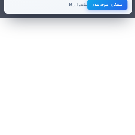
متشکرم، متوجه شدم
با توجه به افزایش تهدیدات سایبری علیه زیرساخت‌های ارتباطی و فناوری
نمایش 1 از 16
اطلاعات در ماه‌های اخیر، رعایت این موضوع برای تمامی صاحبان کسب‌وکارهای
آنلاین ضروری است.
از همکاری و توجه شما صمیمانه سپاسگزاریم.
هر زمان خواستید صدا بزنید
0915 818 7379
این شماره برای همراهی و پاسخ‌گویی به شماست؛ از اینکه به ما اعتماد می‌کنید، صمیمانه
سپاسگزاریم.