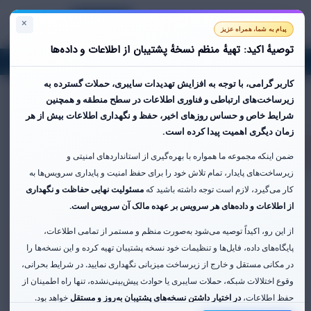
×
Persian
ورود
ثبت نام
سبد خرید
پیام به شما، همراه عزیز
توصیهٔ اکید: تهیهٔ منظم نسخهٔ پشتیبان از اطلاعات و داده‌ها
حساب کاربری
کاربر گرامی،
با توجه به افزایش تهدیدات سایبری، حملات گسترده به
زیرساخت‌های ارتباطی و فناوری اطلاعات در سطح منطقه و همچنین
شرایط خاص و حساس روزهای اخیر،
حفظ و نگهداری اطلاعات بیش از هر
زمان دیگری اهمیت پیدا کرده است.
ضمن اینکه مجموعه ما همواره با بهره‌گیری از استانداردهای امنیتی و
زیرساخت‌های پایدار، تمام تلاش خود را برای حفظ امنیت و پایداری سرویس‌ها به
کار می‌گیرد، لازم است توجه داشته باشید که
مسئولیت نهایی حفاظت و نگهداری
از اطلاعات و داده‌های هر سرویس بر عهده مالک آن سرویس است.
از این رو، اکیداً توصیه می‌شود به‌صورت منظم و مستمر از تمامی اطلاعات،
پایگاه‌های داده، فایل‌ها و تنظیمات خود نسخه پشتیبان تهیه کرده و این نسخه‌ها را
در مکانی مستقل و خارج از زیرساخت میزبانی نگهداری نمایید. در شرایط بحرانی،
وقوع اختلالات شبکه، حملات سایبری یا حوادث پیش‌بینی‌نشده، تنها راه اطمینان از
حفظ اطلاعات،
در اختیار داشتن نسخه‌های پشتیبان به‌روز و مستقل
خواهد بود.