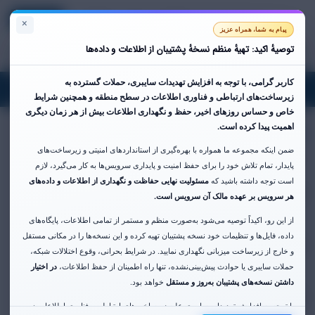
Register
Login
English
View Cart
×
پیام به شما، همراه عزیز
توصیهٔ اکید: تهیهٔ منظم نسخهٔ پشتیبان از اطلاعات و داده‌ها
کاربر گرامی،
با توجه به افزایش تهدیدات سایبری، حملات گسترده به
oggle
زیرساخت‌های ارتباطی و فناوری اطلاعات در سطح منطقه و همچنین شرایط
gation
خاص و حساس روزهای اخیر،
حفظ و نگهداری اطلاعات بیش از هر زمان دیگری
اهمیت پیدا کرده است.
Contact Us
ضمن اینکه مجموعه ما همواره با بهره‌گیری از استانداردهای امنیتی و زیرساخت‌های
Pre-Sales Contact Us
Portal Home
پایدار، تمام تلاش خود را برای حفظ امنیت و پایداری سرویس‌ها به کار می‌گیرد، لازم
است توجه داشته باشید که
مسئولیت نهایی حفاظت و نگهداری از اطلاعات و داده‌های
Name
هر سرویس بر عهده مالک آن سرویس است.
از این رو، اکیداً توصیه می‌شود به‌صورت منظم و مستمر از تمامی اطلاعات، پایگاه‌های
داده، فایل‌ها و تنظیمات خود نسخه پشتیبان تهیه کرده و این نسخه‌ها را در مکانی مستقل
Email Address
و خارج از زیرساخت میزبانی نگهداری نمایید. در شرایط بحرانی، وقوع اختلالات شبکه،
حملات سایبری یا حوادث پیش‌بینی‌نشده، تنها راه اطمینان از حفظ اطلاعات،
در اختیار
داشتن نسخه‌های پشتیبان به‌روز و مستقل
خواهد بود.
Subject
با توجه به افزایش تهدیدات سایبری علیه زیرساخت‌های ارتباطی و فناوری اطلاعات در