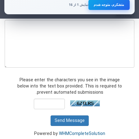
ماه‌های اخیر، رعایت این موضوع برای تمامی صاحبان کسب‌وکارهای آنلاین ضروری
متشکرم، متوجه شدم
نمایش 1 از 16
است.
Message
از همکاری و توجه شما صمیمانه سپاسگزاریم.
هر زمان خواستید صدا بزنید
0915 818 7379
این شماره برای همراهی و پاسخ‌گویی به شماست؛ از اینکه به ما اعتماد می‌کنید،
صمیمانه سپاسگزاریم.
Please enter the characters you see in the image
below into the text box provided. This is required to
prevent automated submissions.
Send Message
Powered by
WHMCompleteSolution