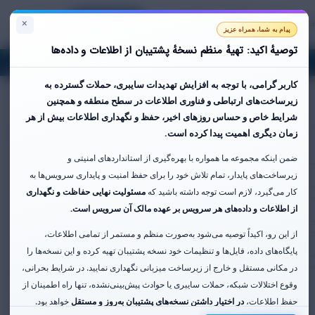
×
Qeydiyyat
Giriş
Azerbaija
Səbətə bax
پیام به شما، همراه عزیز
توصیهٔ اکید: تهیهٔ منظم نسخهٔ پشتیبان از اطلاعات و داده‌ها
Hesab
کاربر گرامی،
با توجه به افزایش تهدیدات سایبری، حملات گسترده به
زیرساخت‌های ارتباطی و فناوری اطلاعات در سطح منطقه و همچنین
شرایط خاص و حساس روزهای اخیر،
حفظ و نگهداری اطلاعات بیش از هر
زمان دیگری اهمیت پیدا کرده است.
ضمن اینکه مجموعه ما همواره با بهره‌گیری از استانداردهای امنیتی و
زیرساخت‌های پایدار، تمام تلاش خود را برای حفظ امنیت و پایداری سرویس‌ها به
کار می‌گیرد، لازم است توجه داشته باشید که
مسئولیت نهایی حفاظت و نگهداری
از اطلاعات و داده‌های هر سرویس بر عهده مالک آن سرویس است.
از این رو، اکیداً توصیه می‌شود به‌صورت منظم و مستمر از تمامی اطلاعات،
پایگاه‌های داده، فایل‌ها و تنظیمات خود نسخه پشتیبان تهیه کرده و این نسخه‌ها را
در مکانی مستقل و خارج از زیرساخت میزبانی نگهداری نمایید. در شرایط بحرانی،
وقوع اختلالات شبکه، حملات سایبری یا حوادث پیش‌بینی‌نشده، تنها راه اطمینان از
حفظ اطلاعات،
در اختیار داشتن نسخه‌های پشتیبان به‌روز و مستقل
خواهد بود.