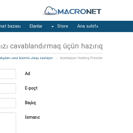
mat bazası
Elanlar
Store
Ana səhifə
nızı cavablandırmaq üçün hazırıq !
Satışdan əvvəl bizimlə əlaqə saxlayın
Azerbaijan Hosting Provider
Ad
E-poçt
Başlıq
İsmarıc