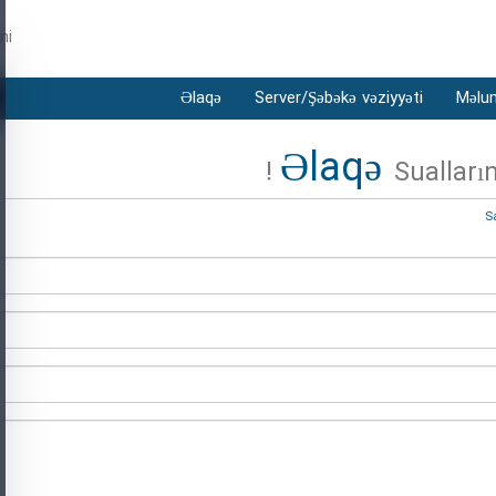
ni
Əlaqə
Server/Şəbəkə vəziyyəti
Məlu
Əlaqə
Sualları