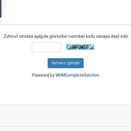
Zəhmət olmasa aşağıda göstərilən rəsmdəki kodu xanaya daxil edin.
İsmarıc göndər
Powered by
WHMCompleteSolution