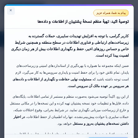
Regisztráció
Bejelentkezés
Magyar
Kosár megtekintése
×
پیام به شما، همراه عزیز
توصیهٔ اکید: تهیهٔ منظم نسخهٔ پشتیبان از اطلاعات و داده‌ها
کاربر گرامی،
با توجه به افزایش تهدیدات سایبری، حملات گسترده به
oggle
زیرساخت‌های ارتباطی و فناوری اطلاعات در سطح منطقه و همچنین شرایط
gation
خاص و حساس روزهای اخیر،
حفظ و نگهداری اطلاعات بیش از هر زمان دیگری
سرور مجازی ایران فن آوا
اهمیت پیدا کرده است.
ضمن اینکه مجموعه ما همواره با بهره‌گیری از استانداردهای امنیتی و زیرساخت‌های
پایدار، تمام تلاش خود را برای حفظ امنیت و پایداری سرویس‌ها به کار می‌گیرد، لازم
سرور مجازی SSD ایران - پورت 10 گیگابیت
است توجه داشته باشید که
مسئولیت نهایی حفاظت و نگهداری از اطلاعات و داده‌های
هر سرویس بر عهده مالک آن سرویس است.
Kategóriák
از این رو، اکیداً توصیه می‌شود به‌صورت منظم و مستمر از تمامی اطلاعات، پایگاه‌های
داده، فایل‌ها و تنظیمات خود نسخه پشتیبان تهیه کرده و این نسخه‌ها را در مکانی مستقل
و خارج از زیرساخت میزبانی نگهداری نمایید. در شرایط بحرانی، وقوع اختلالات شبکه،
حملات سایبری یا حوادث پیش‌بینی‌نشده، تنها راه اطمینان از حفظ اطلاعات،
در اختیار
داشتن نسخه‌های پشتیبان به‌روز و مستقل
خواهد بود.
Műveletek
با توجه به افزایش تهدیدات سایبری علیه زیرساخت‌های ارتباطی و فناوری اطلاعات در