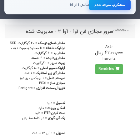
ماه‌های اخیر، رعایت این موضوع برای تمامی صاحبان کسب‌وکارهای آنلاین ضروری
متشکرم، متوجه شدم
نمایش 1 از 16
است.
از همکاری و توجه شما صمیمانه سپاسگزاریم.
سرور مجازی فن آوا - آوا 3 - مدیریت شده
0 Elérhető
هر زمان خواستید صدا بزنید
0915 818 7379
مقدار فضای دیسک
= 40 گیگابایت SSD
Akár
ترافیک ماهانه
= نا محدود بصورت 1 به 10
این شماره برای همراهی و پاسخ‌گویی به شماست؛ از اینکه به ما اعتماد می‌کنید،
42,000,000 ریال
مقدار رم
= 4 گیگابایت
صمیمانه سپاسگزاریم.
مقدار پردازنده
= 4 هسته
havonta
پورت سرور
= 1 گیگابیت
آپلینک سرور اصلی
= 10 گیگابیت
Rendelés
مقدار آی پی استاتیک
= 1 عدد
سیستم عامل
= 1 لینوکس ، ویندوز
مجازی ساز
= ESXi
فایروال سخت افزاری
= Fortigate
---
کنسول
= دارد
امکان ریبوت
= دارد
ست کردن PTR
= دارد
بک آپ گیری
= در ادامه سفارش
---
تحویل
= 1 الی 12 ساعت