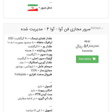
---
محل سرور
=
سرور مجازی فن آوا - آوا 4 - مدیریت شده
0 Elérhető
مقدار فضای دیسک
= 70 گیگابایت SSD
Akár
ترافیک ماهانه
= نا محدود بصورت 1 به 10
56,000,000 ریال
مقدار رم
= 6 گیگابایت
مقدار پردازنده
= 8 هسته
havonta
پورت سرور
= 1 گیگابیت
آپلینک سرور اصلی
= 10 گیگابیت
Rendelés
مقدار آی پی استاتیک
= 1 عدد
سیستم عامل
= 1 لینوکس ، ویندوز
مجازی ساز
= ESXi
فایروال سخت افزاری
= Fortigate
---
کنسول
= دارد
امکان ریبوت
= دارد
ست کردن PTR
= دارد
بک آپ گیری
= در ادامه سفارش
---
تحویل
= 1 الی 12 ساعت